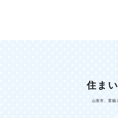
住ま
山形市、置賜