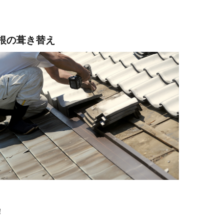
根の葺き替え
！